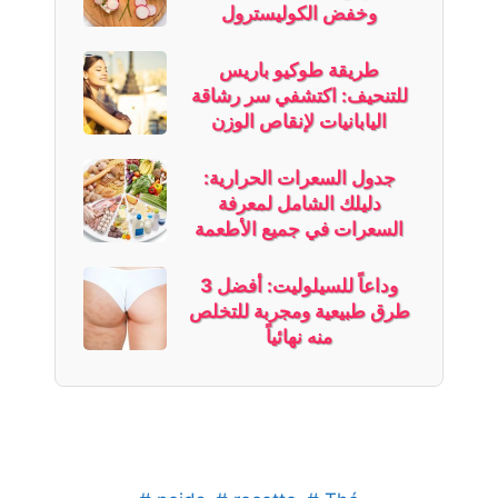
وخفض الكوليسترول
طريقة طوكيو باريس
للتنحيف: اكتشفي سر رشاقة
اليابانيات لإنقاص الوزن
جدول السعرات الحرارية:
دليلك الشامل لمعرفة
السعرات في جميع الأطعمة
وداعاً للسيلوليت: أفضل 3
طرق طبيعية ومجربة للتخلص
منه نهائياً