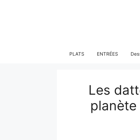
Aller
au
contenu
PLATS
ENTRÉES
Des
Les datte
planète