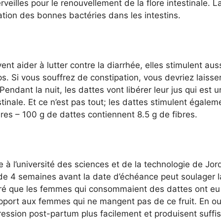
veilles pour le renouvellement de la flore intestinale.
ration des bonnes bactéries dans les intestins.
t aider à lutter contre la diarrhée, elles stimulent aus
ps. Si vous souffrez de constipation, vous devriez laiss
endant la nuit, les dattes vont libérer leur jus qui est un
stinale. Et ce n’est pas tout; les dattes stimulent égale
res – 100 g de dattes contiennent 8.5 g de fibres.
à l’université des sciences et de la technologie de Jo
 de 4 semaines avant la date d’échéance peut soulager la
tré que les femmes qui consommaient des dattes ont e
pport aux femmes qui ne mangent pas de ce fruit. En out
ssion post-partum plus facilement et produisent suffis