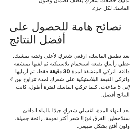
تدليك خصلات شعركِ بلطف لضمان وصول
الماسك لكل جزء.
نصائح هامة للحصول على
أفضل النتائج
بعد تطبيق الماسك، ارفعي شعركِ لأعلى وثبتيه بمشبك.
غطي رأسكِ بقبعة استحمام بلاستيكية ثم لفيها بمنشفة
دافئة. اتركي المنشفة لمدة
30 دقيقة
فقط، ثم أزيليها
واتركي القبعة البلاستيكية على شعركِ لمدة تتراوح بين
4
إلى 5 ساعات
. كلما تركتِ الماسك لفترة أطول، كانت
النتائج أفضل.
بعد انتهاء المدة، اغسلي شعركِ جيدًا بالماء الدافئ.
ستلاحظين الفرق فورًا! شعر أكثر نعومة، رائحة جميلة،
ولون أفتح بشكل طبيعي.