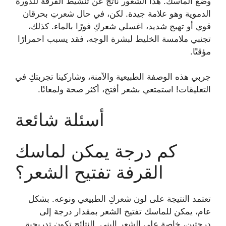
وضع الماسك. هذا الشعور ناتج عن تنشيط القرفة للدورة
الدموية وهو علامة جيدة. لكن، في حال شعرتِ بحرقان
قوي أو تهيج شديد، اغسلي شعركِ فورًا بالماء. كذلك،
تجنبي ملامسة الخليط لبشرة الوجه، فقد يسبب احمرارًا
مؤقتًا.
جربي هذه الوصفة الطبيعية والآمنة، وشاركينا تجربتكِ في
التعليقات! استمتعي بشعر أفتح، أكثر صحة ولمعانًا.
أسئلة شائعة
كم درجة يمكن لماسك
القرفة تفتيح الشعر؟
تعتمد النتيجة على لون شعركِ الطبيعي ونوعه. بشكل
عام، يمكن للماسك تفتيح الشعر بمقدار درجة إلى
درجتين، خاصة على الشعر البني. النتائج تكون تدريجية