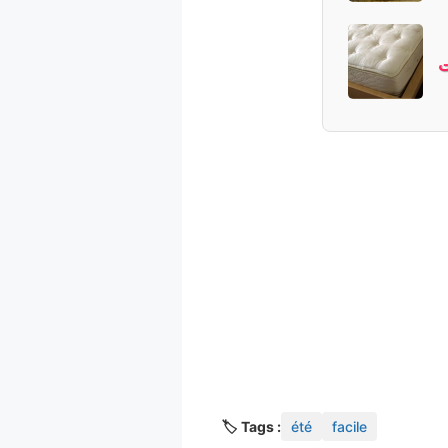
🏷️ Tags :
été
facile