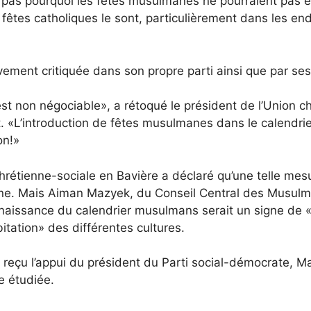
 pas pourquoi les fêtes musulmanes ne pourraient pas
s fêtes catholiques le sont, particulièrement dans les end
vement critiquée dans son propre parti ainsi que par ses
st non négociable», a rétoqué le président de l’Union c
. «L’introduction de fêtes musulmanes dans le calendrie
on!»
étienne-sociale en Bavière a déclaré qu’une telle mesure
. Mais Aiman Mazyek, du Conseil Central des Musulman
connaissance du calendrier musulmans serait un signe d
tation» des différentes cultures.
reçu l’appui du président du Parti social-démocrate, Mar
re étudiée.