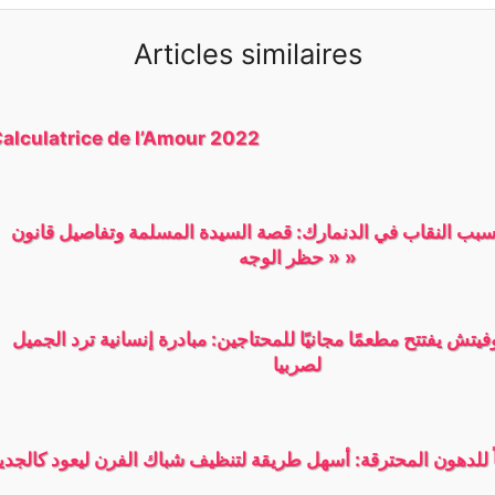
Articles similaires
alculatrice de l’Amour 2022
سبب النقاب في الدنمارك: قصة السيدة المسلمة وتفاصيل قانون
« حظر الوجه »
يتش يفتتح مطعمًا مجانيًا للمحتاجين: مبادرة إنسانية ترد الجميل
لصربيا
ً للدهون المحترقة: أسهل طريقة لتنظيف شباك الفرن ليعود كالجدي