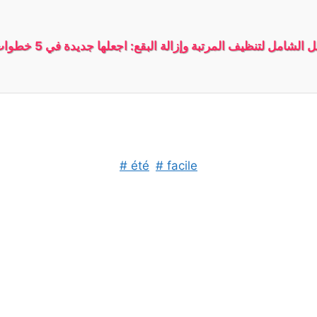
# été
# facile