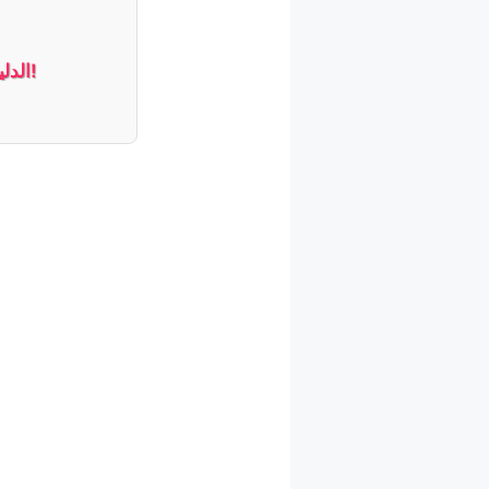
الدليل الشامل لتنظيف المرتبة وإزالة البقع: اجعلها جديدة في 5 خطوات!