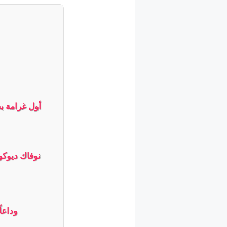
أول غرامة ب
نوفاك ديوكوف
وداعا