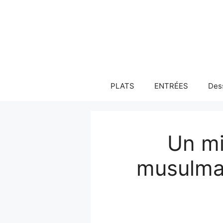
Aller
au
contenu
PLATS
ENTRÉES
Des
Un mi
musulman