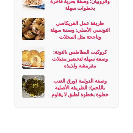
والروبيان: وصفة بحرية فاخرة
بخطوات سهلة
طريقة عمل الفريكاسي
التونسي الأصلي: وصفة سهلة
وناجحة مثل المحلات
كروكيت البطاطس بالتونة:
وصفة سهلة لتحضير مقبلات
مقرمشة ولذيذة
وصفة الدولمة (ورق العنب
باللحم): الطريقة الأصلية
خطوة بخطوة لطبق لا يقاوم