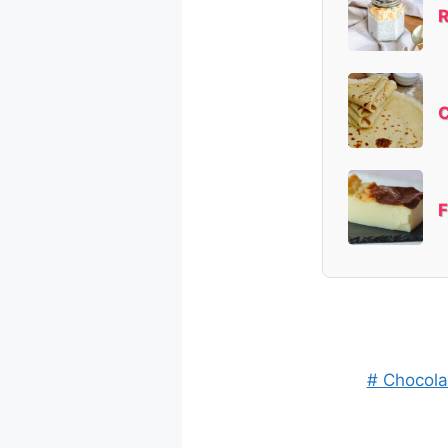
R
C
F
# Chocola