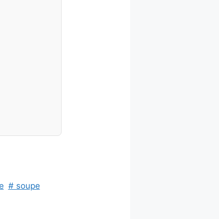
e
# soupe