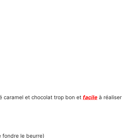
 caramel et chocolat trop bon et
facile
à réaliser
e fondre le beurre)