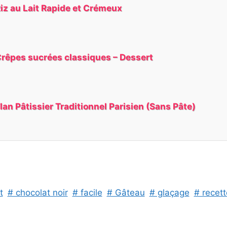
iz au Lait Rapide et Crémeux
rêpes sucrées classiques – Dessert
lan Pâtissier Traditionnel Parisien (Sans Pâte)
t
# chocolat noir
# facile
# Gâteau
# glaçage
# recett