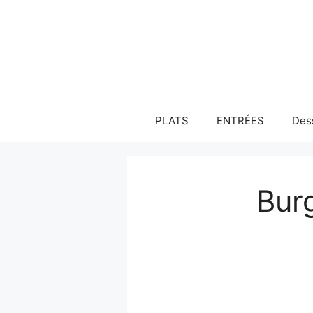
Aller
au
contenu
PLATS
ENTRÉES
Des
Burg