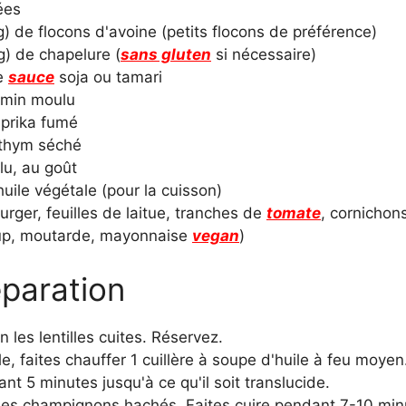
ées
g) de flocons d'avoine (petits flocons de préférence)
g) de chapelure (
sans gluten
si nécessaire)
e
sauce
soja ou tamari
cumin moulu
aprika fumé
e thym séché
lu, au goût
huile végétale (pour la cuisson)
burger, feuilles de laitue, tranches de
tomate
, cornichon
hup, moutarde, mayonnaise
vegan
)
paration
n les lentilles cuites. Réservez.
, faites chauffer 1 cuillère à soupe d'huile à feu moyen
ant 5 minutes jusqu'à ce qu'il soit translucide.
t les champignons hachés. Faites cuire pendant 7-10 mi