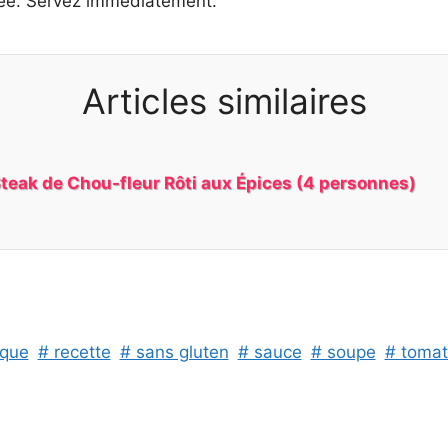
érée. Servez immédiatement.
Articles similaires
teak de Chou-fleur Rôti aux Épices (4 personnes)
ique
# recette
# sans gluten
# sauce
# soupe
# toma