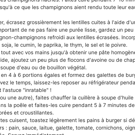
squ'à ce que les champignons aient rendu toute leur eau
, écrasez grossièrement les lentilles cuites à l'aide d'
important de ne pas faire une purée lisse, gardez un peu
gnon-champignons refroidi aux lentilles écrasées. Incorp
soja, le cumin, le paprika, le thym, le sel et le poivre.
 tout avec vos mains jusqu'à obtenir une pâte homogène 
de, ajoutez un peu plus de flocons d'avoine ou de chapel
à soupe d'eau ou de bouillon végétal.
n en 4 à 6 portions égales et formez des galettes de bur
avez le temps, laissez-les reposer au réfrigérateur pend
 l'astuce "inratable" !
 une autre), faites chauffer la cuillère à soupe d'huile
ans la poêle et faites-les cuire pendant 5 à 7 minutes d
orées et croustillantes.
tes cuisent, toastez légèrement les pains à burger si dé
 : pain, sauce, laitue, galette, tomate, cornichons, oig