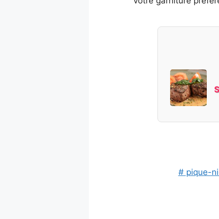
votre garniture préf
S
# pique-n