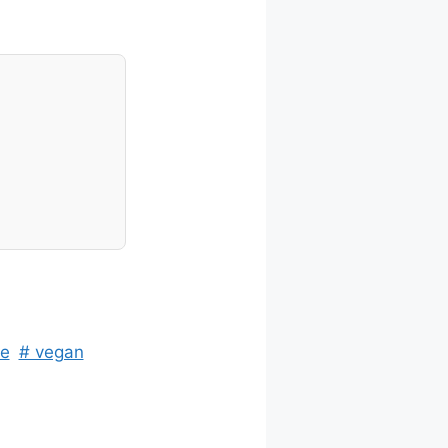
te
# vegan