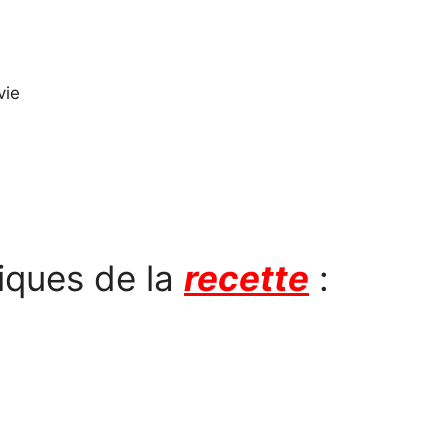
vie
iques de la
recette
: