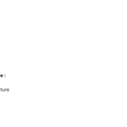
e :
ture