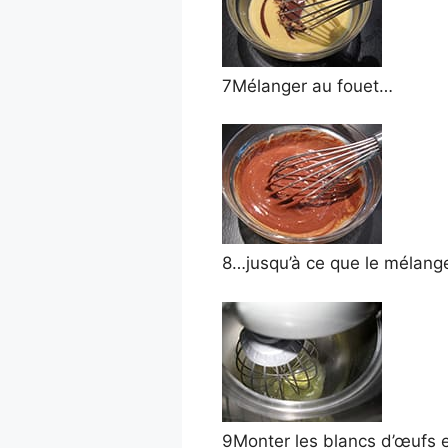
7
Mélanger au fouet…
8
…jusqu’à ce que le mélang
9
Monter les blancs d’œufs e