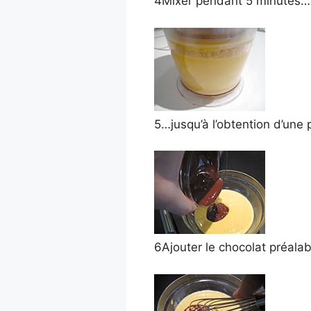
4
Mixer pendant 5 minutes…
5
…jusqu’à l’obtention d’une
6
Ajouter le chocolat préala