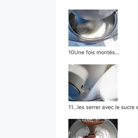
10
Une fois montés…
11
…les
serrer
avec le sucre 