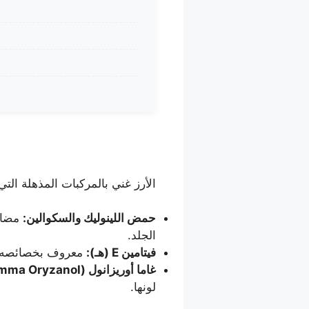
الأرز غني بالمركبات المذهلة الت
حمض اللينوليك والسكوالين:
مضادا
الجلد.
فيتامين E (هـ):
معروف بخصائصه الم
غاما أوريزانول (Gamma Oryzanol):
لونها.