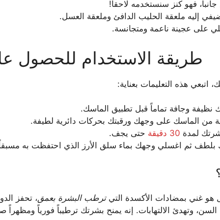
نباً، فهو كنز سنستخدمه لاحقاً!
ضيفي إليه ملعقة الحليب الدافئ وملعقة العسل.
ي على عجينة ناعمة ومتجانسة.
طريقة الاستخدام للحصول على
 اتبعي هذه التعليمات بعناية:
نظيفة وجافة تماماً قبل تطبيق الماسك.
من الماسك على وجهك ورقبتك بحركات دائرية لطيفة.
شرتك لمدة
30 دقيقة
حتى يجف.
بلطف ثم اغسلي وجهك بماء سلق الأرز الذي احتفظت به مسبقاً.
ل هو غني بمضادات الأكسدة التي
ترطب البشرة بعمق
، تحفز الدو
لسن، وتهدئ الالتهابات. إنه يمنح بشرتك ترطيباً فورياً ومظهراً صح