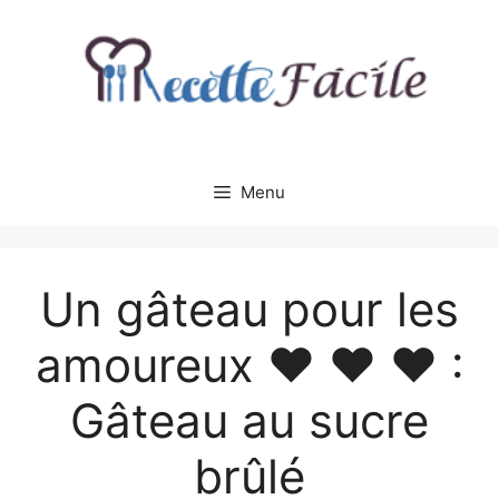
Aller
au
contenu
Menu
Un gâteau pour les
amoureux ♥ ♥ ♥ :
Gâteau au sucre
brûlé