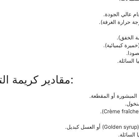
م عالي الجودة.
جة حرارة الغرفة).
ة الخفق).
خميرة كيميائية).
صودا.
 السائلة.
مقادير كريمة التغليف (الصوص):
 المبشورة أو المقطعة.
نخول.
.
 السائلة.