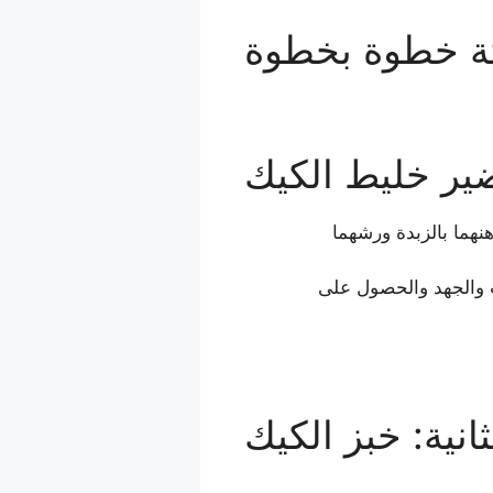
تة خطوة بخطوة
ضير خليط الكيك
20 سم، ادهنهما بالزبدة ورشهما
قت والجهد والحصول على
انية: خبز الكيك