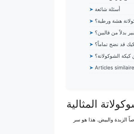
أسئلة شائعة
➤
لاتة هشة ورطبة؟
➤
 بدلاً من قالبين؟
➤
يك قد نضج تماماً؟
➤
كيكة الشوكولاتة؟
➤
➤
Articles similair
كولاتة المثالية
ً الزبدة والبيض. هذا هو سر