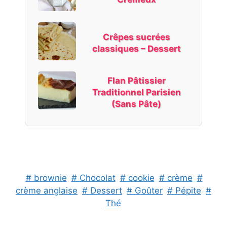
Crêpes sucrées
classiques – Dessert
Flan Pâtissier
Traditionnel Parisien
(Sans Pâte)
# brownie
# Chocolat
# cookie
# crème
#
crème anglaise
# Dessert
# Goûter
# Pépite
#
Thé