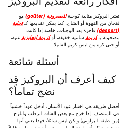
أفكار رائعة لتقديم البروكيز
تعتبر البروكيز مثالية كوجبة
للعصرونية (goûter)
مع
فنجان من القهوة أو الشاي. كما يمكن تقديمها كـ
تحلية
(dessert)
فاخرة بعد الوجبات، خاصة إذا كانت
مصحوبة بـ
كريمة
شانتيه خفيفة، أو
كريمة إنجليزية
غنية،
أو حتى كرة من آيس كريم الفانيلا.
أسئلة شائعة
كيف أعرف أن البروكيز قد
نضج تماماً؟
أفضل طريقة هي اختبار عود الأسنان. أدخل عوداً خشبياً
في المنتصف. إذا خرج مع بعض الفتات الرطب واللزج
(من طبقة البراوني) ولكن ليس سائلاً، فهذا يعني أنها
نضجت. تذكر أن طبقة البراوني يجب أن تبقى طرية قليلاً