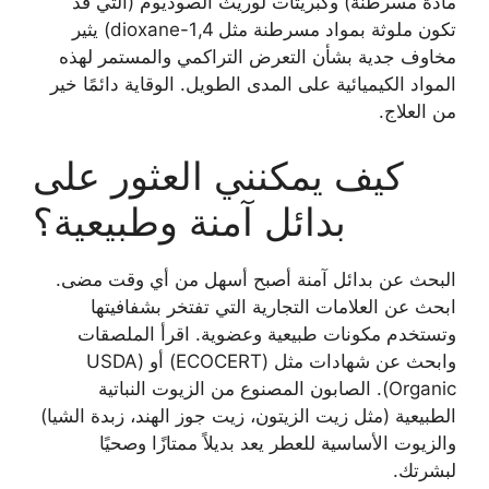
مادة مسرطنة) وكبريتات لوريث الصوديوم (التي قد
تكون ملوثة بمواد مسرطنة مثل 1,4-dioxane) يثير
مخاوف جدية بشأن التعرض التراكمي والمستمر لهذه
المواد الكيميائية على المدى الطويل. الوقاية دائمًا خير
من العلاج.
كيف يمكنني العثور على
بدائل آمنة وطبيعية؟
البحث عن بدائل آمنة أصبح أسهل من أي وقت مضى.
ابحث عن العلامات التجارية التي تفتخر بشفافيتها
وتستخدم مكونات طبيعية وعضوية. اقرأ الملصقات
وابحث عن شهادات مثل (ECOCERT) أو (USDA
Organic). الصابون المصنوع من الزيوت النباتية
الطبيعية (مثل زيت الزيتون، زيت جوز الهند، زبدة الشيا)
والزيوت الأساسية للعطر يعد بديلاً ممتازًا وصحيًا
لبشرتك.