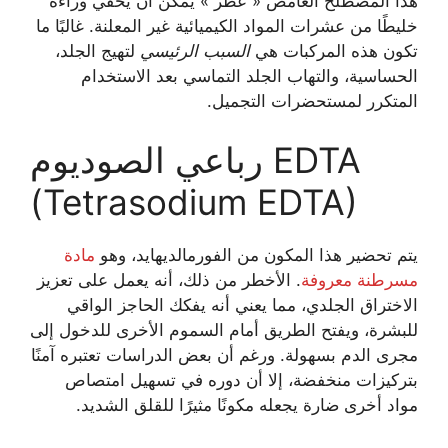
هذا المصطلح الغامض « عطر » يمكن أن يخفي وراءه
خليطًا من عشرات المواد الكيميائية غير المعلنة. غالبًا ما
تكون هذه المركبات هي
السبب الرئيسي
لتهيج الجلد،
الحساسية، والتهاب الجلد التماسي بعد الاستخدام
المتكرر لمستحضرات التجميل.
رباعي الصوديوم EDTA
(Tetrasodium EDTA)
يتم تحضير هذا المكون من الفورمالديهايد، وهو
مادة
مسرطنة معروفة
. الأخطر من ذلك، أنه يعمل على تعزيز
الاختراق الجلدي، مما يعني أنه يفكك الحاجز الواقي
للبشرة، ويفتح الطريق أمام السموم الأخرى للدخول إلى
مجرى الدم بسهولة. ورغم أن بعض الدراسات تعتبره آمنًا
بتركيزات منخفضة، إلا أن دوره في تسهيل امتصاص
مواد أخرى ضارة يجعله مكونًا مثيرًا للقلق الشديد.