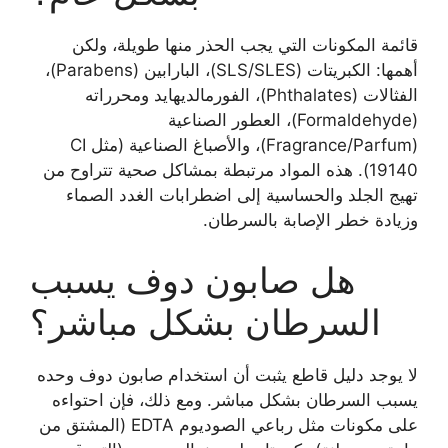
قائمة المكونات التي يجب الحذر منها طويلة، ولكن
أهمها: الكبريتات (SLS/SLES)، البارابين (Parabens)،
الفثالات (Phthalates)، الفورمالديهايد ومحرراته
(Formaldehyde)، العطور الصناعية
(Fragrance/Parfum)، والأصباغ الصناعية (مثل CI
19140). هذه المواد مرتبطة بمشاكل صحية تتراوح من
تهيج الجلد والحساسية إلى اضطرابات الغدد الصماء
وزيادة خطر الإصابة بالسرطان.
هل صابون دوف يسبب
السرطان بشكل مباشر؟
لا يوجد دليل قاطع يثبت أن استخدام صابون دوف وحده
يسبب السرطان بشكل مباشر. ومع ذلك، فإن احتواءه
على مكونات مثل رباعي الصوديوم EDTA (المشتق من