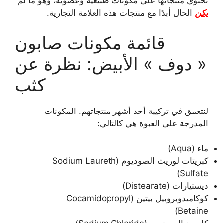
تحتوي منتجاتها على مكونات طبيعية وعضوية، وهو ما لم
يكن
الحال أبدًا مع منتجات هذه العلامة التجارية.
قائمة مكونات صابون
« دوف » الأبيض: نظرة عن
كثب
لنتعمق في تركيبة أحد أشهر منتجاتهم. المكونات
المدرجة على العبوة هي كالتالي:
ماء (Aqua)
كبريتات لوريث الصوديوم (Sodium Laureth
Sulfate)
ديستيارات (Distearate)
كوكاميدوبروبيل بيتين (Cocamidopropyl
Betaine)