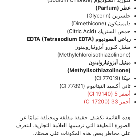
كلوريد الصوديوم (Sodium Chloride)
عطر (Parfum)
جلسرين (Glycerin)
دايميثيكون (Dimethicone)
حمض الستريك (Citric Acid)
رباعي الصوديوم EDTA (Tetrasodium EDTA)
ميثيل كلورو أيزوثيازولينون
(Methylchloroisothiazolinone)
ميثيل أيزوثيازولينون
(Methylisothiazolinone)
ميكا (CI 77019)
ثاني أكسيد التيتانيوم (CI 77891)
أصفر 5 (CI 19140)
أحمر 33 (CI 17200)
هذه القائمة تكشف حقيقة مقلقة ومختلفة تمامًا عن
الصورة اللطيفة التي ترسمها العلامة التجارية. لنتعرف
على مخاطر بعض هذه المكونات على صحتك.