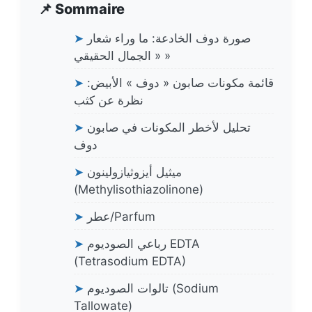
📌 Sommaire
صورة دوف الخادعة: ما وراء شعار
➤
« الجمال الحقيقي »
قائمة مكونات صابون « دوف » الأبيض:
➤
نظرة عن كثب
تحليل لأخطر المكونات في صابون
➤
دوف
ميثيل أيزوثيازولينون
➤
(Methylisothiazolinone)
عطر/Parfum
➤
رباعي الصوديوم EDTA
➤
(Tetrasodium EDTA)
تالوات الصوديوم (Sodium
➤
Tallowate)