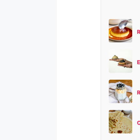
R
E
R
C