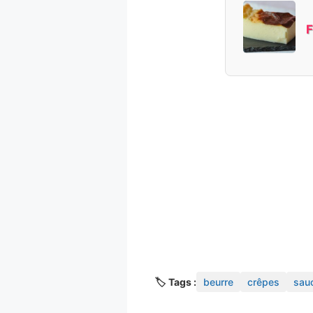
F
🏷️ Tags :
beurre
crêpes
sau