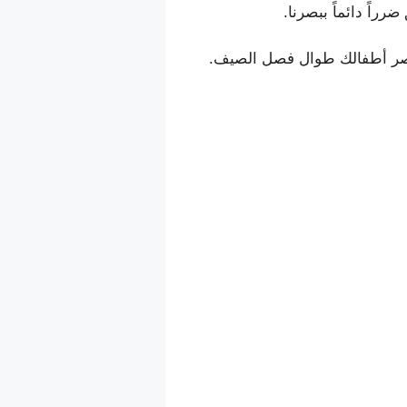
اً دائماً ببصرنا.