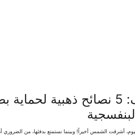
شمس الصيف: 5 نصائح ذهبية لحما
لبنفسجية
غيوم، أشرقت الشمس أخيراً! وبينما نستمتع بدفئها، من الضروري أ