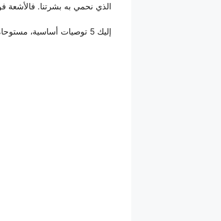
الذي نحمي به بشرتنا. فالأشعة ف
إليك 5 توصيات أساسية، مستوحاة من إرشادات خبراء صحة العيون، للحفاظ على سلامة بصرك وبصر أطفالك طوال فصل الصيف.