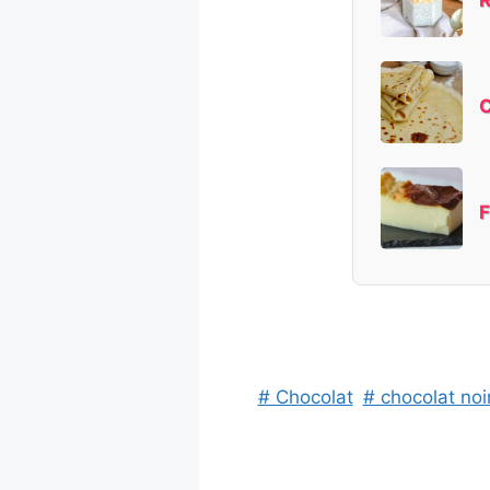
C
F
# Chocolat
# chocolat noi