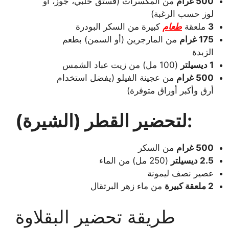
500 غرام
من المكسرات (فستق حلبي، جوز، أو
لوز حسب الرغبة)
3
ملعقة
طعام
كبيرة من السكر البودرة
175 غرام
من المارجرين (أو السمن) بطعم
الزبدة
1 ديسيلتر
(100 مل) من زيت عباد الشمس
500 غرام
من عجينة الفيلو (يفضل استخدام
أرق وأكبر أوراق متوفرة)
لتحضير القطر (الشيرة):
500 غرام
من السكر
2.5 ديسيلتر
(250 مل) من الماء
عصير نصف ليمونة
2 ملعقة كبيرة
من ماء زهر البرتقال
طريقة تحضير البقلاوة