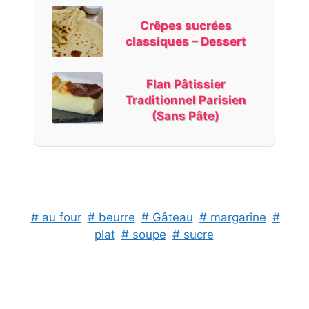
Crêpes sucrées
classiques – Dessert
Flan Pâtissier
Traditionnel Parisien
(Sans Pâte)
# au four
# beurre
# Gâteau
# margarine
#
plat
# soupe
# sucre