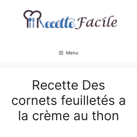
Aller
au
contenu
Menu
Recette Des
cornets feuilletés a
la crème au thon