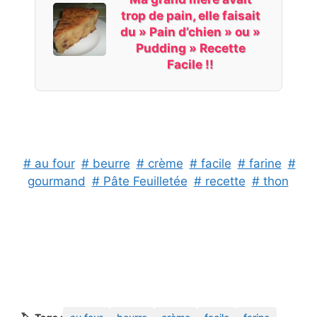
trop de pain, elle faisait
du » Pain d’chien » ou »
Pudding » Recette
Facile !!
# au four
# beurre
# crème
# facile
# farine
#
gourmand
# Pâte Feuilletée
# recette
# thon