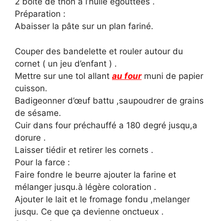
2 boite de thon a l’huile égouttées .
Préparation :
Abaisser la pâte sur un plan fariné.
Couper des bandelette et rouler autour du
cornet ( un jeu d’enfant ) .
Mettre sur une tol allant
au four
muni de papier
cuisson.
Badigeonner d’œuf battu ,saupoudrer de grains
de sésame.
Cuir dans four préchauffé a 180 degré jusqu,a
dorure .
Laisser tiédir et retirer les cornets .
Pour la farce :
Faire fondre le beurre ajouter la farine et
mélanger jusqu.à légère coloration .
Ajouter le lait et le fromage fondu ,melanger
jusqu. Ce que ça devienne onctueux .