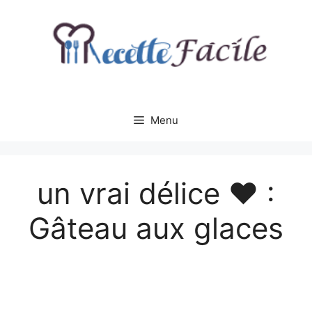
Aller
au
contenu
Menu
un vrai délice ♥ :
Gâteau aux glaces