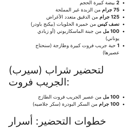
2
بيضة كبيرة الحجم
75 جرام
من الزبدة غير المملحة
125 جرام
من الدقيق متعدد الأغراض
نصف كيس
من خميرة الحلويات (بيكنج باودر)
100 مل
من جبنة الماسكاربوني (أو زبادي
يوناني)
1
حبة جريب فروت كبيرة وطازجة (سنحتاج
عصيرها)
لتحضير شراب (سيرب)
الجريب فروت:
100 مل
من عصير الجريب فروت الطازج
100 جرام
من السكر البودرة (سكر جلاصيه)
خطوات التحضير: أسرار