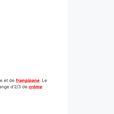
ge et de
frangipane
. Le
élange d’2/3 de
crème