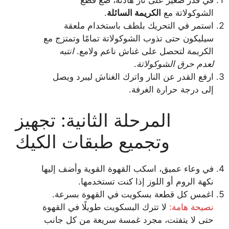
في قدر صغير على نار هادئة، ضع قطع
الشوكولاتة مع
الكريمة السائلة
.
استمر في التحريك بلطف باستخدام ملعقة
سيليكون حتى تذوب الشوكولاتة تمامًا وتمتزج مع
الكريمة لتحصل على غناش ناعم ولامع.
انتبه
لعدم حرق الشوكولاتة
.
ارفع القدر عن النار واترك الغناش ليبرد ويصل
إلى درجة حرارة الغرفة.
المرحلة الثانية: تجهيز
وتجميع طبقات الكيك
في وعاء عميق، اسكب القهوة القوية وأضف إليها
نكهة الروم أو اللوز إذا كنت تستخدمها.
اغمس كل قطعة بسكويت في القهوة بسرعة.
نصيحة هامة:
لا تترك البسكويت طويلًا في القهوة
حتى لا يتفتت، مجرد غمسة سريعة من كل جانب