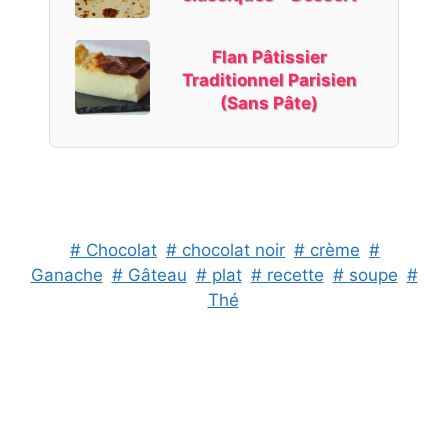
Flan Pâtissier
Traditionnel Parisien
(Sans Pâte)
# Chocolat
# chocolat noir
# crème
#
Ganache
# Gâteau
# plat
# recette
# soupe
#
Thé