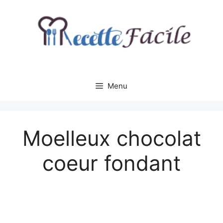
Aller
au
contenu
Menu
Moelleux chocolat
coeur fondant