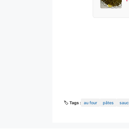
🏷️ Tags :
au four
pâtes
sauc