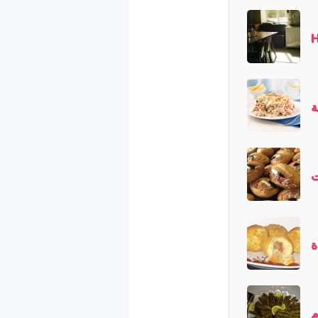
H
ة
ت
ة
م