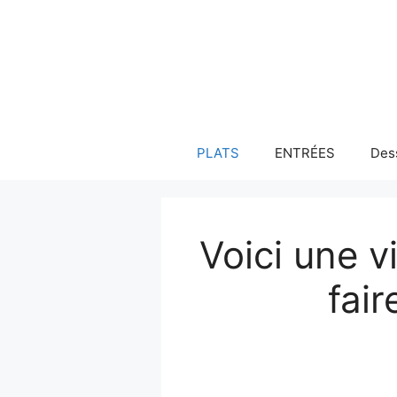
Aller
au
contenu
PLATS
ENTRÉES
Des
Voici une 
fair