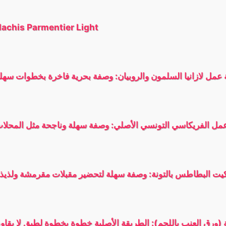
achis Parmentier Light
عمل لازانيا السلمون والروبيان: وصفة بحرية فاخرة بخطوات سهل
مل الفريكاسي التونسي الأصلي: وصفة سهلة وناجحة مثل المحلا
يت البطاطس بالتونة: وصفة سهلة لتحضير مقبلات مقرمشة ولذيذ
 (ورق العنب باللحم): الطريقة الأصلية خطوة بخطوة لطبق لا يقاو