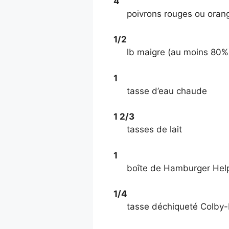
4
poivrons rouges ou oran
1/2
lb maigre (au moins 80
1
tasse d’eau chaude
1 2/3
tasses de lait
1
boîte de Hamburger Help
1/4
tasse déchiqueté Colby-