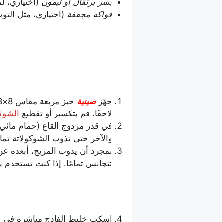
بشر برتقال أو ليمون
(اختياري، ل
فواكه مجففة
(اختياري، مثل التوت
جهّز
صينية
لاحقًا. قم بتكسير أو تقطيع
الشوكو
في قدر مزدوج القاع (حمام مائي)
والآخر حتى تذوب الشوكولاتة تمام
بمجرد أن يذوب المزيج، أبعده عن 
تتجانس تمامًا. إذا كنت تستخدم بش
اسكب خليط الفادج مباشرة في الص