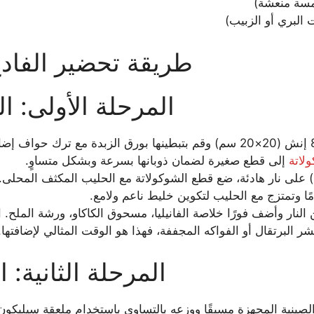
مسة منعشة)
 البري أو الزبيب)
طريقة تحضير الفا
المرحلة الأولى: ا
خبز مربعة مقاس 8×8 إنش (20×20 سم) وقم بتبطينها بورق الزبدة مع ترك
لاتة
إلى قطع صغيرة لضمان ذوبانها بسرعة وبشكل متساوٍ.
 على نار هادئة، ضع قطع الشوكولاتة مع الحليب المكثف المحلى. 
ًا وتمتزج مع الحليب لتكوين خليط ناعم ولامع.
النار وأضف فورًا خلاصة الفانيليا، مسحوق الكاكاو، ورشة الملح. 
ر البرتقال أو الفواكه المجففة، فهذا هو الوقت المثالي لإضافتها.
المرحلة الثانية: 
ينية المجهزة مسبقًا ووزعه بالتساوي باستخدام ملعقة سيليكون (