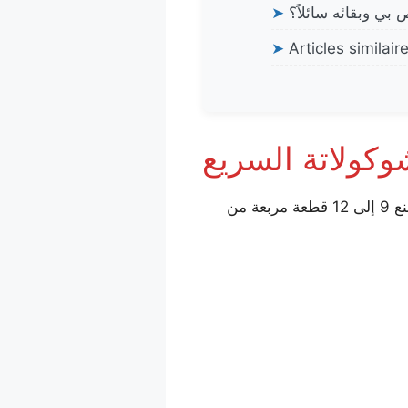
بي وبقائه سائلاً؟
➤
➤
Articles similair
وكولاتة السريع
المكونان الأساسيان هما الحليب المكثف المحلى والشوكولاتة عالية الجودة. هذه المقادير تكفي لصنع 9 إلى 12 قطعة مربعة من