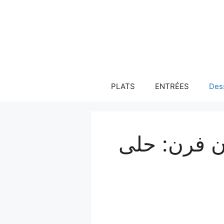
Aller
au
contenu
PLATS
ENTRÉES
Des
ن فرن: حلى