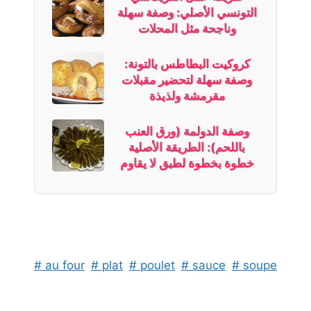
التونسي الأصلي: وصفة سهلة
وناجحة مثل المحلات
كروكيت البطاطس بالتونة:
وصفة سهلة لتحضير مقبلات
مقرمشة ولذيذة
وصفة الدولمة (ورق العنب
باللحم): الطريقة الأصلية
خطوة بخطوة لطبق لا يقاوم
# au four
# plat
# poulet
# sauce
# soupe