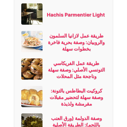
Hachis Parmentier Light
طريقة عمل لازانيا السلمون
والروبيان: وصفة بحرية فاخرة
بخطوات سهلة
طريقة عمل الفريكاسي
التونسي الأصلي: وصفة سهلة
وناجحة مثل المحلات
كروكيت البطاطس بالتونة:
وصفة سهلة لتحضير مقبلات
مقرمشة ولذيذة
وصفة الدولمة (ورق العنب
باللحم): الطريقة الأصلية