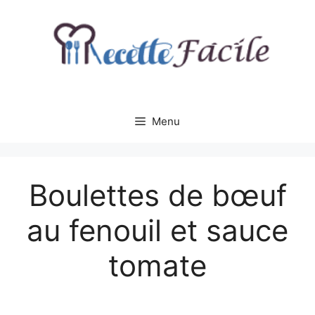
Aller
au
contenu
Menu
Boulettes de bœuf
au fenouil et sauce
tomate