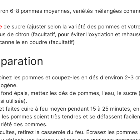
iron 6-8 pommes moyennes, variétés mélangées comme 
e
de sucre (ajuster selon la variété des pommes et votre 
us de citron (facultatif, pour éviter l'oxydation et rehaus
 cannelle en poudre (facultatif)
paration
pinez les pommes et coupez-les en dés d'environ 2-3 cm
mogène.
ond épais, mettez les dés de pommes, l'eau, le sucre (si u
si utilisée).
et faites cuire à feu moyen pendant 15 à 25 minutes, 
 les pommes soient très tendres et se défassent facil
variété des pommes.
uites, retirez la casserole du feu. Écrasez les pommes 
r obtenir une texture rustique avec quelques morceaux,