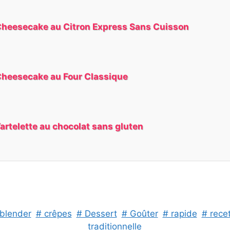
heesecake au Citron Express Sans Cuisson
heesecake au Four Classique
artelette au chocolat sans gluten
blender
# crêpes
# Dessert
# Goûter
# rapide
# rece
traditionnelle