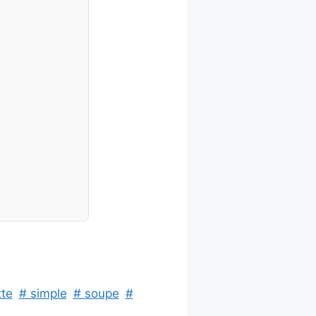
tte
# simple
# soupe
#