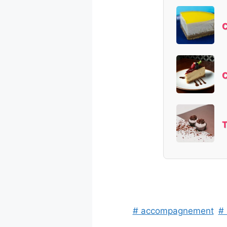
C
C
T
# accompagnement
# 