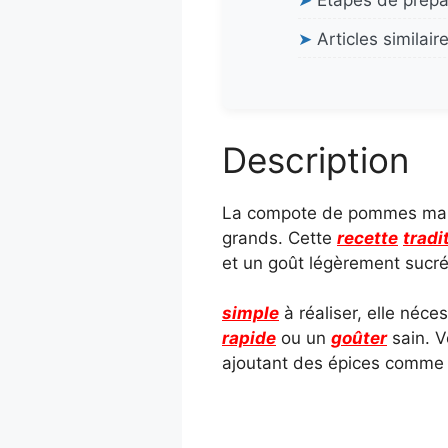
➤
Étapes de prépa
➤
Articles similair
Description
La compote de pommes mai
grands. Cette
recette
tradi
et un goût légèrement sucré
simple
à réaliser, elle néce
rapide
ou un
goûter
sain. V
ajoutant des épices comme la