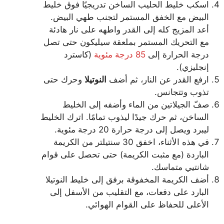
اسكب خليط الحليب الساخن تدريجيًا فوق خليط
البيض مع الخفق المستمر لتجنب طهي البيض.
أعد المزيج كله إلى القدر واطهه على نار هادئة
مع التحريك المستمر بملعقة سيليكون حتى تصل
درجة الحرارة إلى
85 درجة مئوية
(كاسترد
إنجليزي).
ارفع القدر عن النار، ثم أضف
النوتيلا
وحرك حتى
تذوب وتتجانس.
صفّ الجيلاتين من الماء وأضفه إلى الخليط
الساخن، ثم حرك جيدًا ليذوب تمامًا. اترك الخليط
ليبرد ويصل إلى درجة حرارة 20 درجة مئوية.
في هذه الأثناء، اخفق 30 سنتيلتر من الكريمة
الباردة (مع مثبت الكريمة) حتى تحصل على قوام
شانتيي متماسك.
أضف الكريمة المخفوقة برفق إلى خليط النوتيلا
البارد على دفعات، مع التقليب من الأسفل إلى
الأعلى للحفاظ على القوام الهوائي.