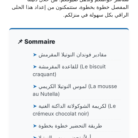
المفصل خطوة بخطوة، ستتمكنون من إعداد هذا الحلى
الراقي بكل سهولة في منزلكم.
📌 Sommaire
مقادير فوندان النوتيلا المقرمش
➤
للقاعدة المقرمشة (Le biscuit
➤
craquant)
لموس النوتيلا الكريمي (La mousse
➤
au Nutella)
لكريمة الشوكولاتة الداكنة الغنية (Le
➤
crémeux chocolat noir)
طريقة التحضير خطوة بخطوة
➤
أولاً: تحضير موس النوتيلا
➤