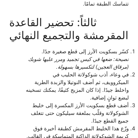
تتماسك الطبقة تمامًا.
ثالثاً: تحضير القاعدة
المقرمشة والتجميع النهائي
كسّر بسكويت الأرز إلى قطع صغيرة جدًا.
نصيحة: ضعها في كيس تجميد ومرر عليها شوبك
(مرقاق العجين) لتكسيرها بسهولة.
في وعاء، أذب شوكولاتة الحليب في
الميكروويف، ثم أضف النوتيلا والزبدة الطرية
واخلط جيدًا. إذا كان المزيج كثيفًا، يمكنك تسخينه
لبضع ثوانٍ إضافية.
أضف قطع بسكويت الأرز المكسرة إلى خليط
الشوكولاتة وقلّب بملعقة سيليكون حتى تتغلف
جميع القطع جيدًا.
وزّع هذا الخليط المقرمش كطبقة أخيرة فوق
كريمة الشوكولاتة الداكنة المتماسكة في القالب.