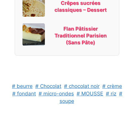
Crêpes sucrées
classiques – Dessert
Flan Pâtissier
Traditionnel Parisien
(Sans Pâte)
# beurre
# Chocolat
# chocolat noir
# crème
# fondant
# micro-ondes
# MOUSSE
# riz
#
soupe