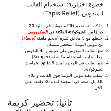
خطوة اختيارية: استخدام القالب
المنقوش (Tapis Relief)
إذا كنت تستخدم قالبًا منقوشًا، قم بإذابة
20
جرامًا من الشوكولاتة الداكنة
في
الميكروويف
.
اخلطها مع 5 ملاعق كبيرة (بحجم ملعقة
الحساء
)
من موس النوتيلا المحضر مسبقًا.
ضع القالب المنقوش على صينية واملأ النقوش
بهذا الخليط باستخدام مكشطة (Scraper).
ضع القالب في المجمد لمدة
5 دقائق
لتتماسك
الشوكولاتة.
اسكب بقية موس النوتيلا فوق القالب واملأه
بالكامل. ضعه في المجمد لمدة 30 دقيقة على
الأقل.
ثانياً: تحضير كريمة