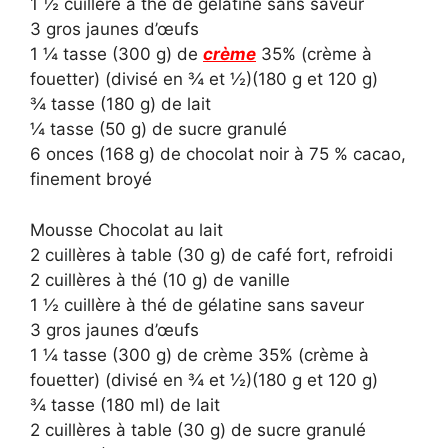
1 ½ cuillère à thé de gélatine sans saveur
3 gros jaunes d’œufs
1 ¼ tasse (300 g) de
crème
35% (crème à
fouetter) (divisé en ¾ et ½)(180 g et 120 g)
¾ tasse (180 g) de lait
¼ tasse (50 g) de sucre granulé
6 onces (168 g) de chocolat noir à 75 % cacao,
finement broyé
Mousse Chocolat au lait
2 cuillères à table (30 g) de café fort, refroidi
2 cuillères à thé (10 g) de vanille
1 ½ cuillère à thé de gélatine sans saveur
3 gros jaunes d’œufs
1 ¼ tasse (300 g) de crème 35% (crème à
fouetter) (divisé en ¾ et ½)(180 g et 120 g)
¾ tasse (180 ml) de lait
2 cuillères à table (30 g) de sucre granulé