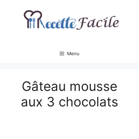
Aller
au
contenu
Menu
Gâteau mousse
aux 3 chocolats