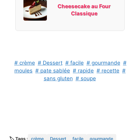
Cheesecake au Four
Classique
# crème
# Dessert
# facile
# gourmande
#
moules
# pate sablée
# rapide
# recette
#
sans gluten
# soupe
🏷️ Tags :
crème
Dessert
facile
gourmande