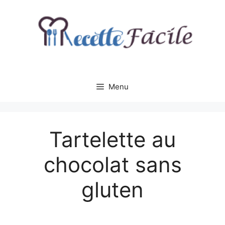
Aller
au
contenu
Menu
Tartelette au
chocolat sans
gluten