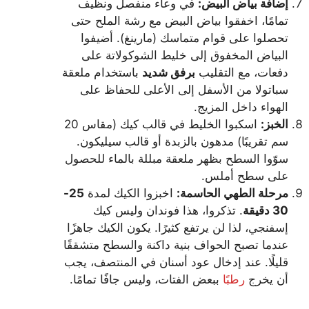
إضافة بياض البيض:
في وعاء منفصل ونظيف
تمامًا، اخفقوا بياض البيض مع رشة الملح حتى
تحصلوا على قوام متماسك (مارينغ). أضيفوا
البياض المخفوق إلى خليط الشوكولاتة على
دفعات، مع التقليب
برفق شديد
باستخدام ملعقة
سباتولا من الأسفل إلى الأعلى للحفاظ على
الهواء داخل المزيج.
الخبز:
اسكبوا الخليط في قالب كيك (مقاس 20
سم تقريبًا) مدهون بالزبدة أو قالب سيليكون.
سوّوا السطح بظهر ملعقة مبللة بالماء للحصول
على سطح أملس.
مرحلة الطهي الحاسمة:
اخبزوا الكيك لمدة
25-
30 دقيقة
. تذكروا، هذا فوندان وليس كيك
إسفنجي، لذا لن يرتفع كثيرًا. يكون الكيك جاهزًا
عندما تصبح الحواف بنية داكنة والسطح متشققًا
قليلًا. عند إدخال عود أسنان في المنتصف، يجب
أن يخرج
رطبًا
ببعض الفتات، وليس جافًا تمامًا.