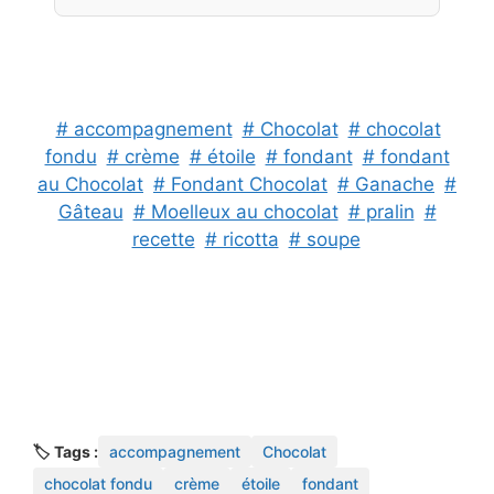
# accompagnement
# Chocolat
# chocolat
fondu
# crème
# étoile
# fondant
# fondant
au Chocolat
# Fondant Chocolat
# Ganache
#
Gâteau
# Moelleux au chocolat
# pralin
#
recette
# ricotta
# soupe
🏷️ Tags :
accompagnement
Chocolat
chocolat fondu
crème
étoile
fondant