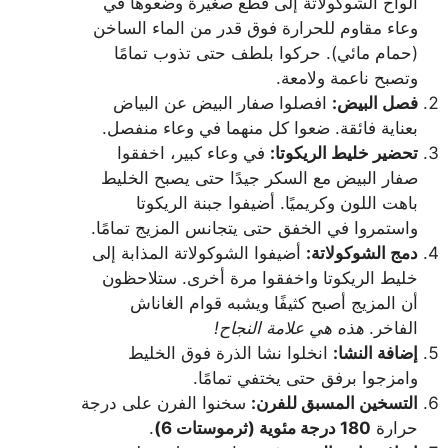
ألواح الشوكولاتة إلى قطع صغيرة وضعوها في
وعاء مقاوم للحرارة فوق قدر من الماء الساخن
(حمام مائي). حركوا بلطف حتى تذوب تمامًا
وتصبح ناعمة ولامعة.
فصل البيض:
افصلوا صفار البيض عن البياض
بعناية فائقة. ضعوا كل منهما في وعاء منفصل.
تحضير خليط الريكوتا:
في وعاء كبير، اخفقوا
صفار البيض مع السكر جيدًا حتى يصبح الخليط
باهت اللون وكريميًا. أضيفوا جبنة الريكوتا
واستمروا في الخفق حتى يتجانس المزيج تمامًا.
دمج الشوكولاتة:
أضيفوا الشوكولاتة المذابة إلى
خليط الريكوتا واخفقوا مرة أخرى. ستلاحظون
أن المزيج أصبح كثيفًا ويشبه قوام الغاناش
الفاخر.
هذه هي علامة النجاح!
إضافة النشا:
انخلوا نشا الذرة فوق الخليط
وامزجوا برفق حتى يختفي تمامًا.
التسخين المسبق للفرن:
سخنوا الفرن على درجة
حرارة
180 درجة مئوية (ثرموستات 6)
.