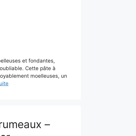
oelleuses et fondantes,
oubliable. Cette pâte à
ncroyablement moelleuses, un
uite
grumeaux –